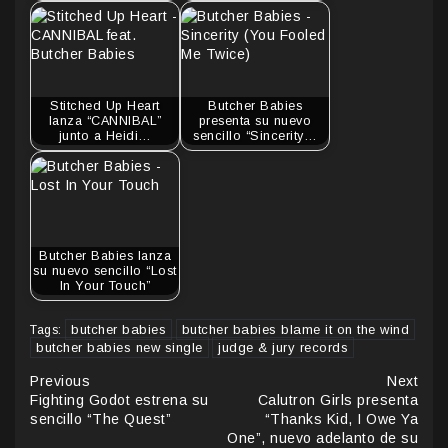
Stitched Up Heart
Butcher Babies
lanza “CANNIBAL”
presenta su nuevo
junto a Heidi…
sencillo “Sincerity…
Butcher Babies lanza
su nuevo sencillo “Lost
In Your Touch”
butcher babies
butcher babies blame it on the wind
Tags:
butcher babies new single
judge & jury records
Continue
Previous
Next
Fighting Godot estrena su
Calutron Girls presenta
Reading
sencillo “The Quest”
“Thanks Kid, I Owe Ya
One”, nuevo adelanto de su