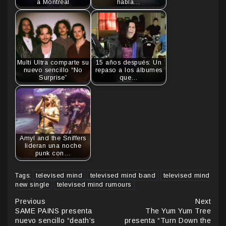
a Montréal
habla…
Multi Ultra comparte su
15 años después: Un
nuevo sencillo “No
repaso a los álbumes
Surprise”
que…
Amyl and the Sniffers
lideran una noche
punk con…
televised mind
televised mind band
televised mind
Tags:
new single
televised mind rumours
Continue
Previous
Next
SAME PAINS presenta
The Yum Yum Tree
Reading
nuevo sencillo “death’s
presenta “Turn Down the