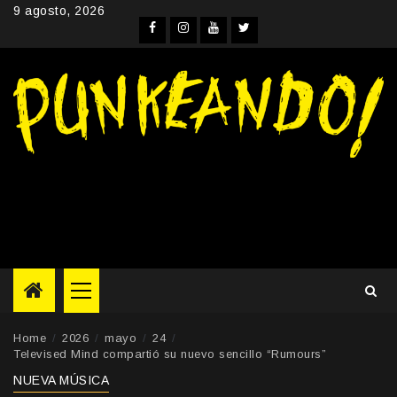
Skip
9 agosto, 2026
to
Facebook
Instagram
YouTube
Twitter
content
Primary
Menu
Home
2026
mayo
24
Televised Mind compartió su nuevo sencillo “Rumours”
NUEVA MÚSICA