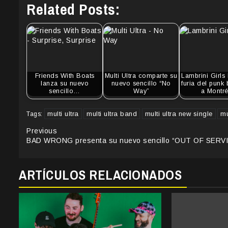
Related Posts:
Friends With Boats
Multi Ultra comparte su
Lambrini Girls 
lanza su nuevo
nuevo sencillo “No
furia del punk 
sencillo…
Way”
a Montré
multi ultra
multi ultra band
multi ultra new single
mu
Tags:
Continue
Previous
BAD WRONG presenta su nuevo sencillo “OUT OF SERV
Reading
ARTÍCULOS RELACIONADOS