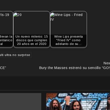
llevan la
Un nuevo milenio: 15
Wine Lips presenta
británico
discos que cumplen
"Fried IV" como
al
20 años en el 2020
adelanto de su…
lti ultra no surprise
Nex
ICE”
Bury the Masses estrenó su sencillo “GO!