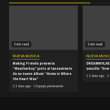
2 min read
2 min read
NUEVA MÚSICA
NUEVA MÚSI
Making Friends presenta
DREAMWVLKER
“Weatherboy” junto al lanzamiento
sencillo “Ever
de su nuevo álbum “Home is Where
2 días ago
the Heart Was”
2 días ago
Equipo punkeando