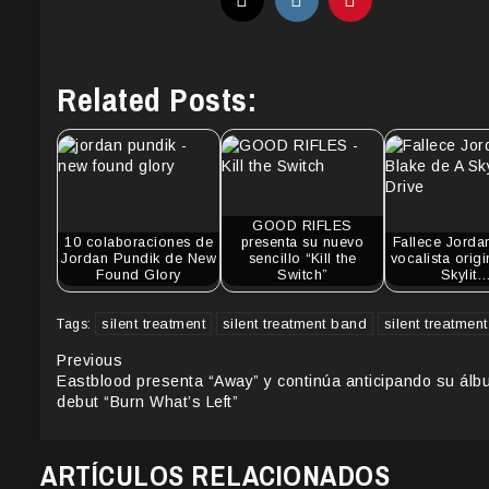
Related Posts:
GOOD RIFLES
10 colaboraciones de
presenta su nuevo
Fallece Jorda
Jordan Pundik de New
sencillo “Kill the
vocalista orig
Found Glory
Switch”
Skylit
silent treatment
silent treatment band
silent treatmen
Tags:
Continue
Previous
Eastblood presenta “Away” y continúa anticipando su álb
Reading
debut “Burn What’s Left”
ARTÍCULOS RELACIONADOS