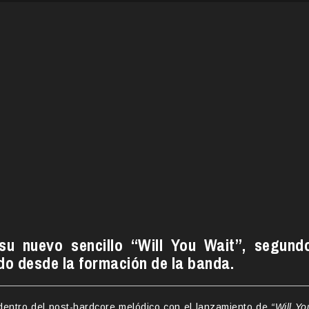
su nuevo sencillo “Will You Wait”, segund
do desde la formación de la banda.
dentro del post-hardcore melódico con el lanzamiento de
“Will Yo