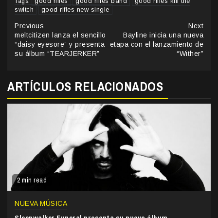
good rifles
good rifles band
good rifles kill the
Tags:
switch
good rifles new single
Continue
Previous
Next
meltcitizen lanza el sencillo
Bayline inicia una nueva
Reading
“daisy eyesore” y presenta
etapa con el lanzamiento de
su álbum “TEARJERKER”
“Wither”
ARTÍCULOS RELACIONADOS
2 min read
NUEVA MÚSICA
Sleepwalker Funeral presenta su nuevo álbum