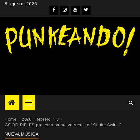
Skip
8 agosto, 2026
to
Facebook
Instagram
YouTube
Twitter
content
Primary
Menu
Home
2026
febrero
3
GOOD RIFLES presenta su nuevo sencillo “Kill the Switch”
NUEVA MÚSICA