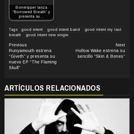
Boneripper lanza
“Borrowed Breath” y
presenta su…
good intent
good intent band
good intent my last
Tags:
breath
good intent new single
Continue
Previous
Next
Runyamouth estrena
Hollow Wake estrena su
Reading
“Giveth” y presenta su
sencillo “Skin & Bones”
nuevo EP “The Flaming
Skull”
ARTÍCULOS RELACIONADOS