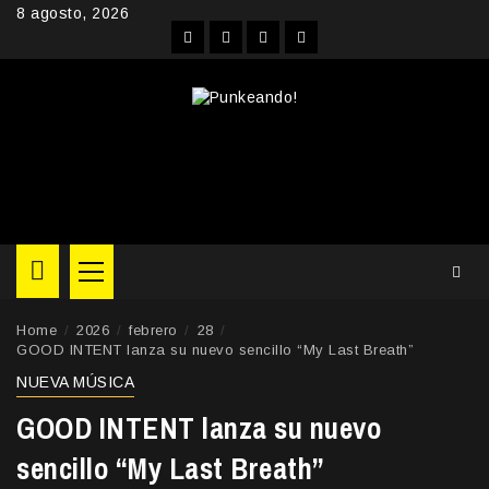
Skip
8 agosto, 2026
to
Facebook
Instagram
YouTube
Twitter
content
Primary
Menu
Home
2026
febrero
28
GOOD INTENT lanza su nuevo sencillo “My Last Breath”
NUEVA MÚSICA
GOOD INTENT lanza su nuevo
sencillo “My Last Breath”