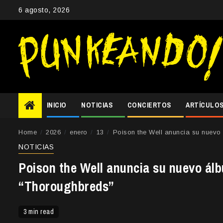
Skip
6 agosto, 2026
to
content
INICIO
NOTICIAS
CONCIERTOS
ARTÍCULO
Home
2026
enero
13
Poison the Well anuncia su nuevo 
NOTICIAS
Poison the Well anuncia su nuevo álb
“Thoroughbreds”
3 min read