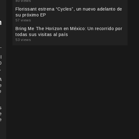
80 views
Florissant estrena “Cycles”, un nuevo adelanto de
su próximo EP
n
57 views
Bring Me The Horizon en México: Un recorrido por
todas sus visitas al país
53 views
l
0
.
A
e
e
s
e
e