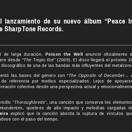
del lanzamiento de su nuevo álbum “Peace I
 de SharpTone Records.
l de larga duración,
Poison the Well
anunció oficialmente e
imero desde
“The Tropic Rot”
(2009). El disco llegará el próximo 2
 discográfico de una de las bandas más influyentes del metalcore
entó las bases del género con
“The Opposite of December… 
de referencia por medios especializados. Lejos de apoyars
creación colectiva desde una perspectiva actual y emocionalment
ncillo
“Thoroughbreds”
, una canción que conserva los elemento
 contundentes, quiebres de alto impacto y melodías cargadas d
eira
explicó que la canción aborda la ruptura de vínculos qu
dose con el paso del tiempo.