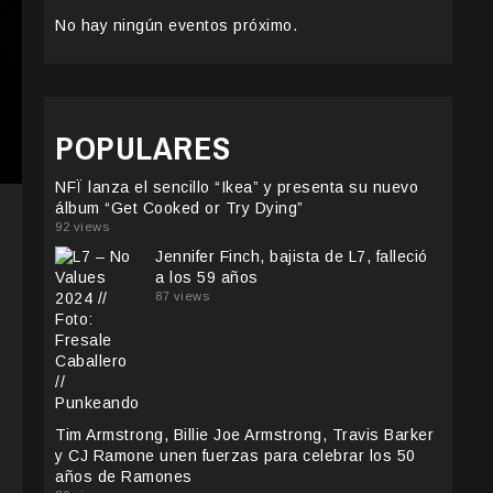
No hay ningún eventos próximo.
POPULARES
NFÏ lanza el sencillo “Ikea” y presenta su nuevo
álbum “Get Cooked or Try Dying”
92 views
Jennifer Finch, bajista de L7, falleció
a los 59 años
87 views
Tim Armstrong, Billie Joe Armstrong, Travis Barker
y CJ Ramone unen fuerzas para celebrar los 50
años de Ramones