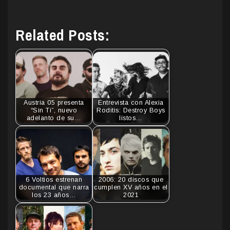
Related Posts:
Austria 05 presenta
Entrevista con Alexia
“Sin Ti”, nuevo
Roditis: Destroy Boys
adelanto de su…
listos…
6 Voltios estrenan
2006: 20 discos que
documental que narra
cumplen XV años en el
los 23 años…
2021