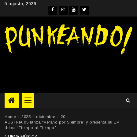
Skip
5 agosto, 2026
to
Facebook
Instagram
YouTube
Twitter
content
Primary
Menu
Home
2025
diciembre
20
AUSTRIA 05 lanza “Verano por Siempre” y presenta su EP
debut “Tiempo al Tiempo”
NUEVA MÚSICA