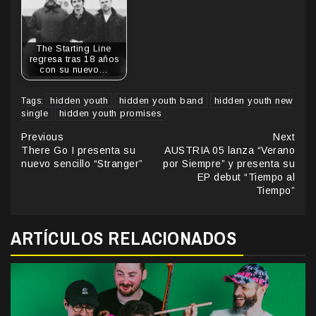
The Starting Line
regresa tras 18 años
con su nuevo…
hidden youth
hidden youth band
hidden youth new
Tags:
single
hidden youth promises
Continue
Previous
Next
There Go I presenta su
AUSTRIA 05 lanza “Verano
Reading
nuevo sencillo “Stranger”
por Siempre” y presenta su
EP debut “Tiempo al
Tiempo”
ARTÍCULOS RELACIONADOS