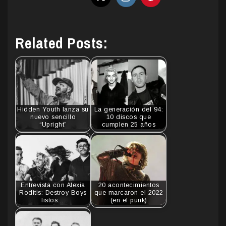
Related Posts:
Hidden Youth lanza su
La generación del 94:
nuevo sencillo
10 discos que
“Upright”
cumplen 25 años
Entrevista con Alexia
20 acontecimientos
Roditis: Destroy Boys
que marcaron el 2022
listos…
(en el punk)