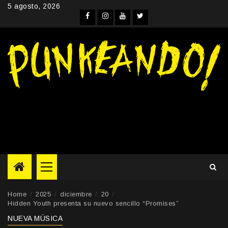
Skip
5 agosto, 2026
to
Facebook
Instagram
YouTube
Twitter
content
Primary
Menu
Home
2025
diciembre
20
Hidden Youth presenta su nuevo sencillo “Promises”
NUEVA MÚSICA