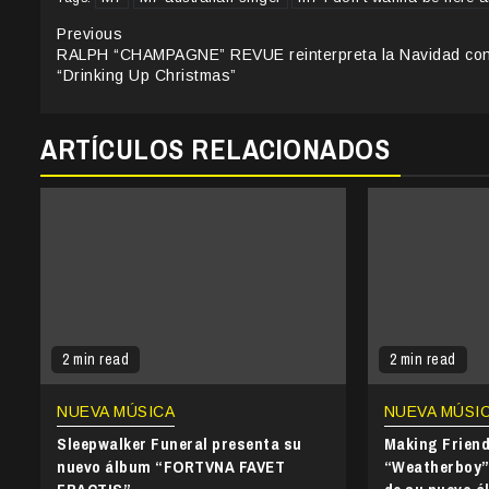
Continue
Previous
RALPH “CHAMPAGNE” REVUE reinterpreta la Navidad co
Reading
“Drinking Up Christmas”
ARTÍCULOS RELACIONADOS
2 min read
2 min read
NUEVA MÚSICA
NUEVA MÚSI
Sleepwalker Funeral presenta su
Making Frien
nuevo álbum “FORTVNA FAVET
“Weatherboy” 