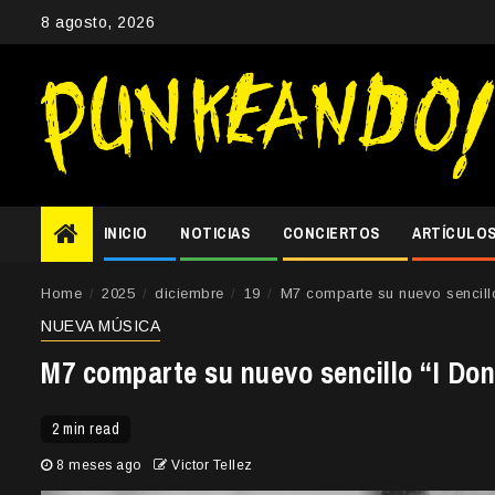
Skip
8 agosto, 2026
to
content
INICIO
NOTICIAS
CONCIERTOS
ARTÍCULO
Home
2025
diciembre
19
M7 comparte su nuevo sencill
NUEVA MÚSICA
M7 comparte su nuevo sencillo “I D
2 min read
8 meses ago
Victor Tellez