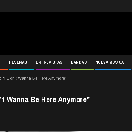
S
RESEÑAS
ENTREVISTAS
BANDAS
NUEVA MÚSICA
o “I Don’t Wanna Be Here Anymore”
on’t Wanna Be Here Anymore”