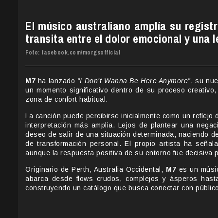
El músico australiano amplía su regist
transita entre el dolor emocional y una 
Foto: facebook.com/morgsofficial
M7
ha lanzado
“I Don’t Wanna Be Here Anymore”
, su nu
un momento significativo dentro de su proceso creativo,
zona de confort habitual.
La canción puede percibirse inicialmente como un reflej
interpretación más amplia. Lejos de plantear una negac
deseo de salir de una situación determinada, naciendo d
de transformación personal. El propio artista ha señal
aunque la respuesta positiva de su entorno fue decisiva 
Originario de Perth, Australia Occidental,
M7
es un músic
abarca desde flows crudos, complejos y ásperos hast
construyendo un catálogo que busca conectar con públicos 