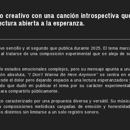
ro creativo con una canción introspectiva qu
lectura abierta a la esperanza.
evo sencillo y el segundo que publica durante 2025. El tema marc
 al tratarse de una composición experimental que se aleja de s
o de estados emocionales complejos, pero su mensaje apunta a un
ión absoluta,
“I Don’t Wanna Be Here Anymore”
se centra en e
esde el dolor pero dejando espacio a una lectura esperanzadora 
ado que dudó en publicar el tema por su carácter experimental
para compartirlo públicamente.
o caracterizado por una propuesta diversa y versátil. Su músic
a composiciones melódicas cargadas de emoción y honestidad
distintos sin limitarse a un solo registro sonoro.