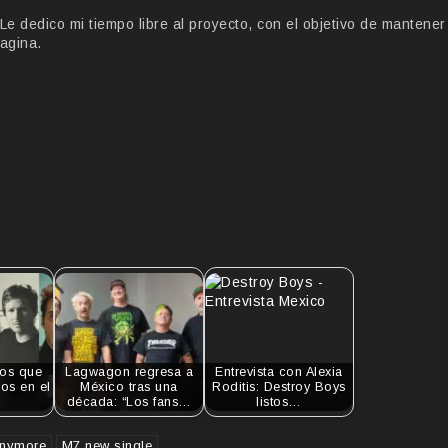
 dedico mi tiempo libre al proyecto, con el objetivo de mantener
agina.
cos que
Lagwagon regresa a
Entrevista con Alexia
os en el
México tras una
Roditis: Destroy Boys
década: “Los fans…
listos…
anymore
M7 new single