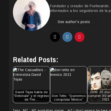
Fundador y creador de Punkeando. Le
informados a los seguidores de la p
See author's posts
Related Posts:
David Tejas habla de
2006: 20 dis
“Detonate” y el regreso
Don Tetto: “Queremos
cumplen XV añ
de The…
conquistar México”
2021
M7
M7 australian singer
m7 i don’t wanna be here 
Tags: