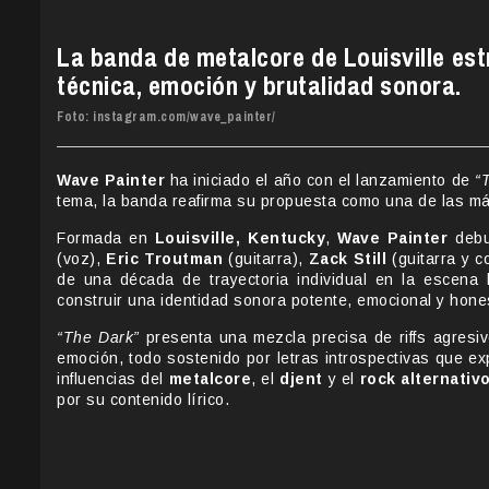
La banda de metalcore de Louisville es
técnica, emoción y brutalidad sonora.
Foto: instagram.com/wave_painter/
Wave Painter
ha iniciado el año con el lanzamiento de
“
tema, la banda reafirma su propuesta como una de las más
Formada en
Louisville, Kentucky
,
Wave Painter
debu
(voz),
Eric Troutman
(guitarra),
Zack Still
(guitarra y c
de una década de trayectoria individual en la escena l
construir una identidad sonora potente, emocional y hone
“The Dark”
presenta una mezcla precisa de riffs agresi
emoción, todo sostenido por letras introspectivas que exp
influencias del
metalcore
, el
djent
y el
rock alternativ
por su contenido lírico.