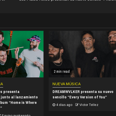
2 min read
CA
NUEVA MÚSICA
ds presenta
DREAMWVLKER presenta su nuevo
junto al lanzamiento
sencillo “Every Version of You”
álbum “Home is Where
4 días ago
Victor Tellez
s”
Equipo punkeando