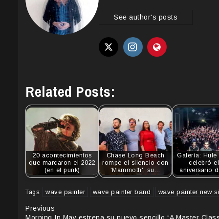
See author's posts
Related Posts:
20 acontecimientos
Chase Long Beach
Galería: Hul
que marcaron el 2022
rompe el silencio con
celebró e
(en el punk)
'Mammoth', su…
aniversario 
wave painter
wave painter band
wave painter new s
Tags:
Continue
Previous
Morning In May estrena su nuevo sencillo “A Master Class