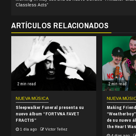
Reading
Classless Acts”
ARTÍCULOS RELACIONADOS
2 min read
2 min read
NUEVA MÚSICA
NUEVA MÚSI
Sleepwalker Funeral presenta su
Making Frien
nuevo álbum “FORTVNA FAVET
“Weatherboy” 
FRACTIS”
de su nuevo 
the Heart Wa
1 día ago
Victor Tellez
4 días ago