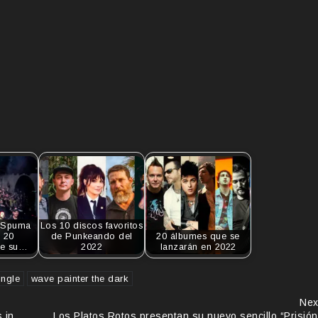
e Spuma
Los 10 discos favoritos
l 20
de Punkeando del
20 álbumes que se
de su…
2022
lanzarán en 2022
ingle
wave painter the dark
Nex
 in
Los Platos Rotos presentan su nuevo sencillo “Prisión