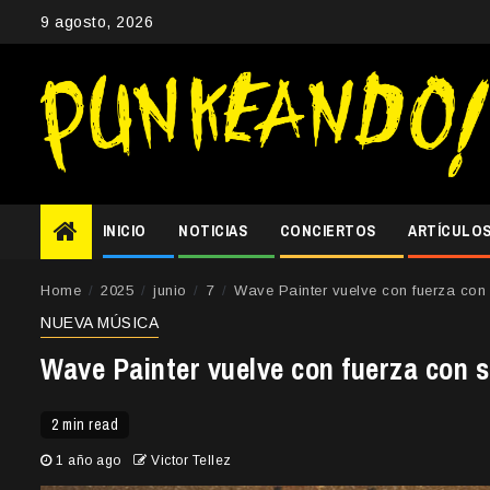
Skip
9 agosto, 2026
to
content
INICIO
NOTICIAS
CONCIERTOS
ARTÍCULO
Home
2025
junio
7
Wave Painter vuelve con fuerza con 
NUEVA MÚSICA
Wave Painter vuelve con fuerza con s
2 min read
1 año ago
Victor Tellez