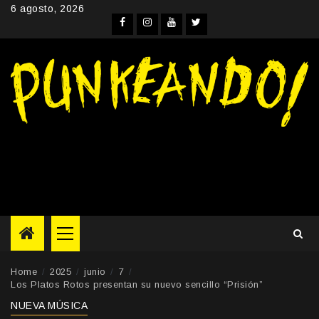
Skip
6 agosto, 2026
to
Facebook
Instagram
YouTube
Twitter
content
Primary
Menu
Home
2025
junio
7
Los Platos Rotos presentan su nuevo sencillo “Prisión”
NUEVA MÚSICA