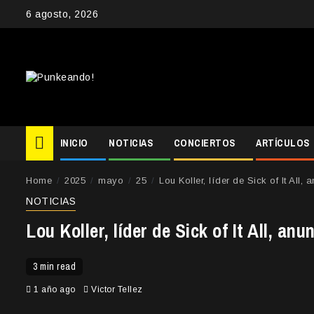
Skip
6 agosto, 2026
to
content
INICIO
NOTICIAS
CONCIERTOS
ARTÍCULOS
Home
2025
mayo
25
Lou Koller, líder de Sick of It All,
NOTICIAS
Lou Koller, líder de Sick of It All, an
3 min read
1 año ago
Victor Tellez