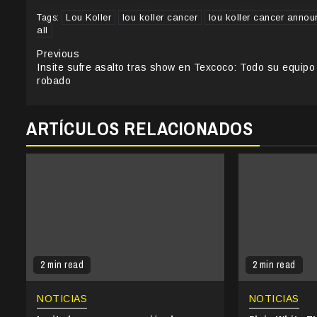
Lou Koller
lou koller cancer
lou koller cancer anno
Tags:
all
Continue
Previous
Insite sufre asalto tras show en Texcoco: Todo su equipo
Reading
robado
ARTÍCULOS RELACIONADOS
2 min read
2 min read
NOTICIAS
NOTICIAS