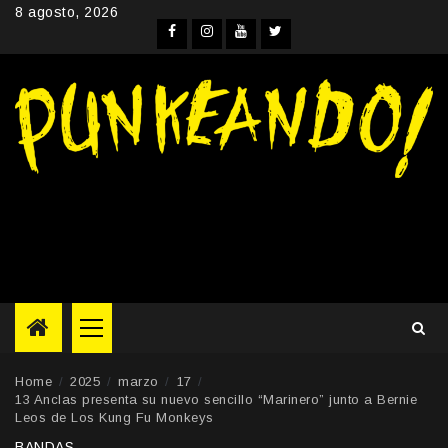
Skip
8 agosto, 2026
to
Facebook
Instagram
YouTube
Twitter
content
Primary
Menu
Home
2025
marzo
17
13 Anclas presenta su nuevo sencillo “Marinero” junto a Bernie
Leos de Los Kung Fu Monkeys
BANDAS