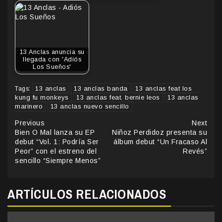
13 Anclas anuncia su
llegada con 'Adiós
Los Sueños'
13 anclas
13 anclas banda
13 anclas feat los
Tags:
kung fu monkeys
13 anclas feat. bernie leos
13 anclas
marinero
13 anclas nuevo sencillo
Continue
Previous
Next
Bien O Mal lanza su EP
Niñoz Perdidoz presenta su
Reading
debut “Vol. 1: Podría Ser
álbum debut “Un Fracaso Al
Peor” con el estreno del
Revés”
sencillo “Siempre Menos”
ARTÍCULOS RELACIONADOS