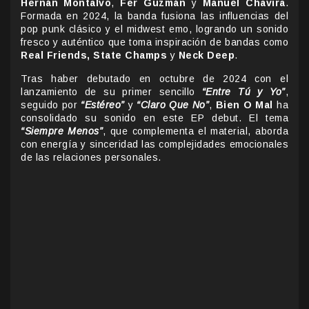
Hernán Montalvo
,
Fer Guzmán
y
Manuel Chavira
.
Formada en 2024, la banda fusiona las influencias del
pop punk clásico y el midwest emo, logrando un sonido
fresco y auténtico que toma inspiración de bandas como
Real Friends,
State Champs
y
Neck Deep
.
Tras haber debutado en octubre de 2024 con el
lanzamiento de su primer sencillo
“Entre Tú y Yo”
,
seguido por
“Estéreo”
y
“Claro Que No”
,
Bien O Mal
ha
consolidado su sonido en este EP debut. El tema
“Siempre Menos”
, que complementa el material, aborda
con energía y sinceridad las complejidades emocionales
de las relaciones personales.