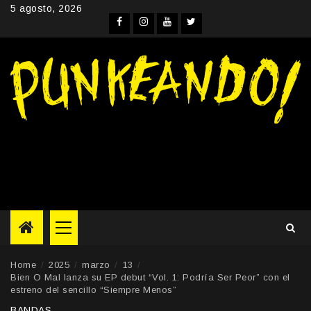
Skip
5 agosto, 2026
to
Facebook
Instagram
YouTube
Twitter
content
Primary
Menu
Home
2025
marzo
13
Bien O Mal lanza su EP debut “Vol. 1: Podría Ser Peor” con el
estreno del sencillo “Siempre Menos”
BANDAS