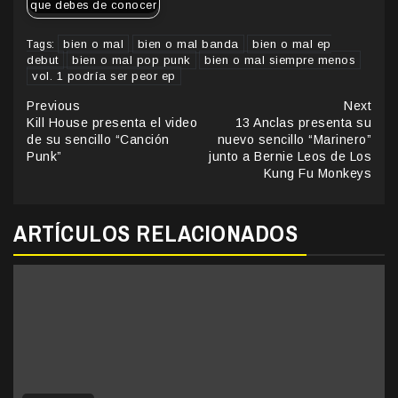
que debes de conocer
bien o mal
bien o mal banda
bien o mal ep
Tags:
debut
bien o mal pop punk
bien o mal siempre menos
vol. 1 podría ser peor ep
Continue
Previous
Next
Kill House presenta el video
13 Anclas presenta su
Reading
de su sencillo “Canción
nuevo sencillo “Marinero”
Punk”
junto a Bernie Leos de Los
Kung Fu Monkeys
ARTÍCULOS RELACIONADOS