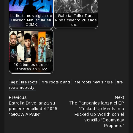
La fiesta nostálgica de
Galería: Taller Para
División Minúscula en
Niños celebró 20 años
CDMX
de…
20 álbumes que se
lanzarán en 2022
fire roots
fire roots band
fire roots new single
fire
Tags:
roots nobody
Continue
Previous
Next
Estrella Drive lanza su
The Panpanics lanza el EP
Reading
primer sencillo del 2025:
“Fucked Up Minds in a
“GROW A PAIR”
Fucked Up World” con el
sencillo “Doomsday
Prophets”