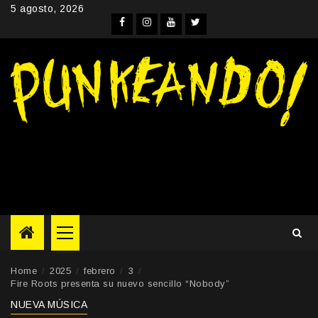
Skip
5 agosto, 2026
to
Facebook
Instagram
YouTube
Twitter
content
Primary
Menu
Home
2025
febrero
3
Fire Roots presenta su nuevo sencillo “Nobody”
NUEVA MÚSICA