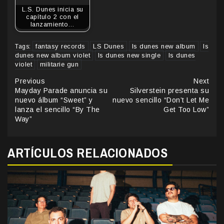
L.S. Dunes inicia su
capítulo 2 con el
lanzamiento…
fantasy records
LS Dunes
ls dunes new album
ls
Tags:
dunes new album violet
ls dunes new single
ls dunes
violet
militarie gun
Continue
Previous
Next
Mayday Parade anuncia su
Silverstein presenta su
Reading
nuevo álbum “Sweet” y
nuevo sencillo “Don’t Let Me
lanza el sencillo “By The
Get Too Low”
Way”
ARTÍCULOS RELACIONADOS