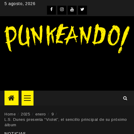
Skip
5 agosto, 2026
to
Facebook
Instagram
YouTube
Twitter
content
Primary
Menu
Home
2025
enero
9
L.S. Dunes presenta “Violet”, el sencillo principal de su próximo
álbum
NOTICIAS