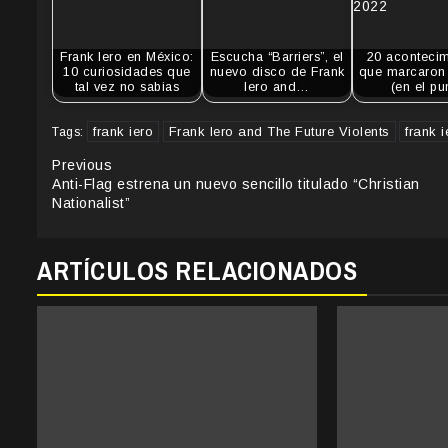
Frank Iero en México:
Escucha “Barriers”, el
20 acontecim
10 curiosidades que
nuevo disco de Frank
que marcaron 
tal vez no sabias
Iero and…
(en el pu
frank iero
Frank Iero and The Future Violents
frank 
Tags:
Continue
Previous
Anti-Flag estrena un nuevo sencillo titulado “Christian
Reading
Nationalist”
ARTÍCULOS RELACIONADOS