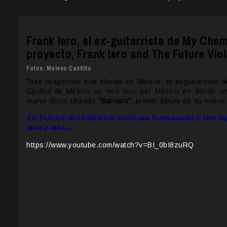
Frank Iero, el ex-guitarrista de My Ch
proyecto, Frank Iero and The Future Vio
Fotos: Moises Castillo
Tras reagendar sus shows en México, el exguitarrista 
Ciudad de México su mini tour por México en donde vi
nuevo disco titulado
“Barriers”
, primer álbum de su nuevo
TE PUEDE INTERESAR: Noticias Punkeando | The Muf
Iero y más…
https://www.youtube.com/watch?v=BI_0bI8zuRQ