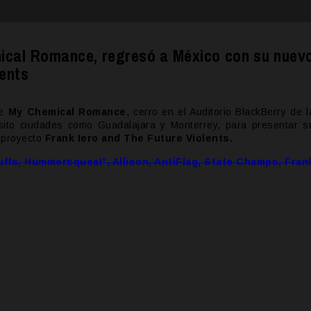
emical Romance, regresó a México con su nuev
lents
de
My Chemical Romance
, cerro en el Auditorio BlackBerry de l
sito ciudades como Guadalajara y Monterrey, para presentar s
 proyecto
Frank Iero and The Future Violents.
fs, Hummersqueal°, Allison, AntiFlag, State Champs, Fran