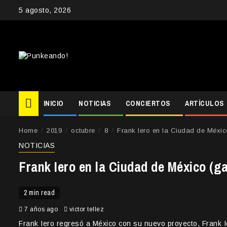
Skip
5 agosto, 2026
to
content
INICIO
NOTICIAS
CONCIERTOS
ARTÍCULOS
Home
2019
octubre
8
Frank Iero en la Ciudad de México
NOTICIAS
Frank Iero en la Ciudad de México (ga
2 min read
7 años ago
victor tellez
Frank Iero regresó a México con su nuevo proyecto, Frank I