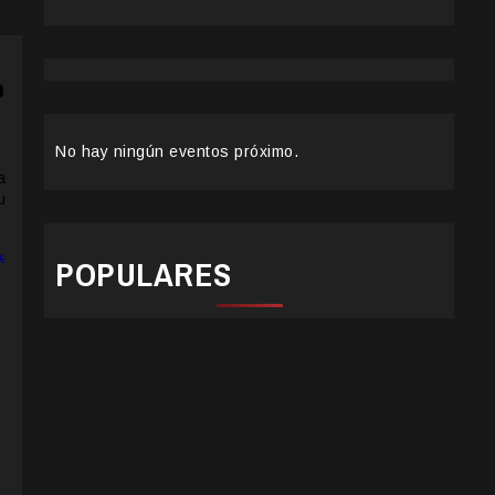
o
No hay ningún eventos próximo.
a
u
k
POPULARES