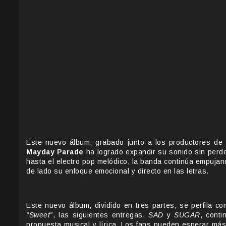
Este nuevo álbum, grabado junto a los productores d
Mayday Parade
ha logrado expandir su sonido sin perde
hasta el electro pop melódico, la banda continúa empujan
de lado su enfoque emocional y directo en las letras.
Este nuevo álbum, dividido en tres partes, se perfila
“Sweet”
, las siguientes entregas,
SAD
y
SUGAR
, conti
propuesta musical y lírica. Los fans pueden esperar má