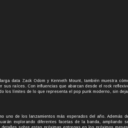
e larga data Zack Odom y Kenneth Mount, también muestra cóm
r sus raíces. Con influencias que abarcan desde el rock reflexiv
do los límites de lo que representa el pop punk moderno, sin deja
 como uno de los lanzamientos más esperados del año. Además d
nuarán explorando diferentes facetas de la banda, ampliando s
s detalles sobre estas próximas entregas en los próximos meses