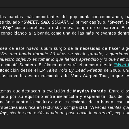
 las bandas más importantes del pop punk contemporáneo, h
es titulado
“
SWEET, SAD, SUGAR”
. El primer capítulo,
“Sweet”
, s
e Way”
como abreboca a esta nueva etapa de su carrera. Est
ia, consolidando a la banda como una de las más relevantes dentr
idea de este nuevo álbum surgió de la necesidad de hacer alg
“Ser una banda durante 20 años se siente grande, y queríamo
. Nuestro objetivo es tomar lo que hemos aprendido y lo que hemo
, comentó Sanders. El álbum, que será el primero desde
“
What I
utoedición desde el EP
Tales Told By Dead Friends
de 2006, un
música en los estacionamientos del Vans Warped Tour, lo que le
ho temas que destacan la evolución de
Mayday Parade
. Entre ello
mado por su equilibrio entre melancolía y esperanza, dos de lo
anción muestra la madurez y el crecimiento de la banda, con u
rspectiva más rica en texturas y complejidad.
“A veces sientes qu
Way
‘, sientes que estás dando un paso hacia lo correcto”
, expres