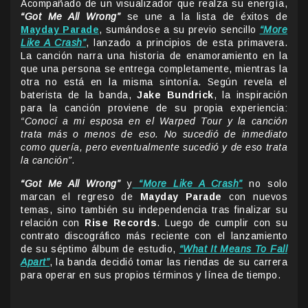
Acompañado de un visualizador que realza su energía,
“Got Me All Wrong”
se une a la lista de éxitos de
Mayday Parade
, sumándose a su previo sencillo
“More
Like A Crash”
, lanzado a principios de esta primavera.
La canción narra una historia de enamoramiento en la
que una persona se entrega completamente, mientras la
otra no está en la misma sintonía. Según revela el
baterista de la banda,
Jake Bundrick
, la inspiración
para la canción proviene de su propia experiencia:
“Conocí a mi esposa en el Warped Tour y la canción
trata más o menos de eso. No sucedió de inmediato
como quería, pero eventualmente sucedió y de eso trata
la canción”.
“Got Me All Wrong”
y
“More Like A Crash”
no solo
marcan el regreso de
Mayday Parade
con nuevos
temas, sino también su independencia tras finalizar su
relación con
Rise Records
. Luego de cumplir con su
contrato discográfico más reciente con el lanzamiento
de su séptimo álbum de estudio,
“What It Means To Fall
Apart”
, la banda decidió tomar las riendas de su carrera
para operar en sus propios términos y línea de tiempo.