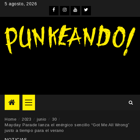
Skip
5 agosto, 2026
to
Facebook
Instagram
YouTube
Twitter
content
Primary
Menu
Home
2023
junio
30
Mayday Parade lanza el enérgico sencillo “Got Me All Wrong”
justo a tiempo para el verano
NOTICIAS