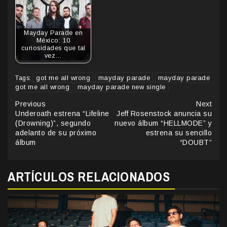
Mayday Parade en
México: 10
curiosidades que tal
vez…
got me all wrong
mayday parade
mayday parade
Tags:
got me all wrong
mayday parade new single
Continue
Previous
Next
Underoath estrena “Lifeline
Jeff Rosenstock anuncia su
Reading
(Drowning)”, segundo
nuevo álbum “HELLMODE” y
adelanto de su próximo
estrena su sencillo
álbum
“DOUBT”
ARTÍCULOS RELACIONADOS