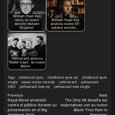
William Ryan Key
lanza su nuevo
William Ryan Key
sencillo titulado
anuncia nuevo EP;
'Brighton'
estrena sencillo…
Yellowcard anuncia
“Better Days”, su nuevo
álbum…
childhood eyes
childhood eyes ep
childhood eyes
Tags:
single
equal vision records
yellowcard
yellowcard
2023
yellowcard new ep
yellowcard new single
Continue
Previous
Next
Royal Blood arremetió
The Dirty Nil desafía las
Reading
contra el público durante su
expectativas con su nuevo
presentación en el Big
álbum ‘Free Rein to
Weekend 2023
Passions’