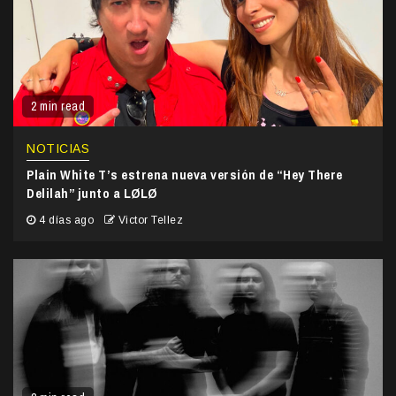
2 min read
NOTICIAS
Plain White T’s estrena nueva versión de “Hey There
Delilah” junto a LØLØ
4 días ago
Victor Tellez