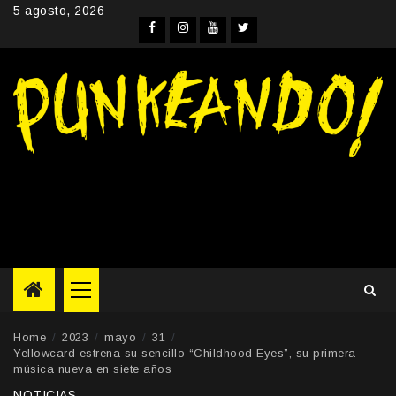
Skip
5 agosto, 2026
to
Facebook
Instagram
YouTube
Twitter
content
Primary
Menu
Home
2023
mayo
31
Yellowcard estrena su sencillo “Childhood Eyes”, su primera
música nueva en siete años
NOTICIAS