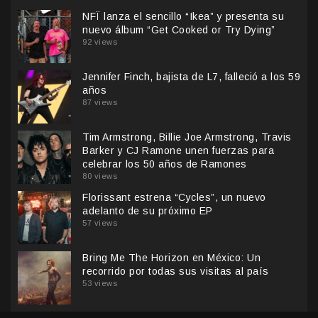
NFÏ lanza el sencillo “Ikea” y presenta su
nuevo álbum “Get Cooked or Try Dying”
92 views
Jennifer Finch, bajista de L7, falleció a los 59
años
87 views
Tim Armstrong, Billie Joe Armstrong, Travis
Barker y CJ Ramone unen fuerzas para
celebrar los 50 años de Ramones
80 views
Florissant estrena “Cycles”, un nuevo
adelanto de su próximo EP
57 views
Bring Me The Horizon en México: Un
recorrido por todas sus visitas al país
53 views