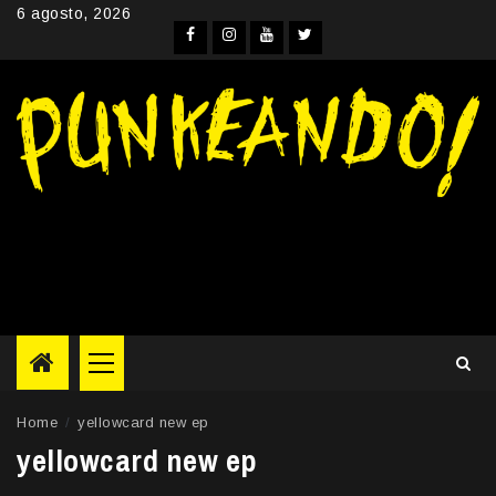
Skip
6 agosto, 2026
to
Facebook
Instagram
YouTube
Twitter
content
Primary
Menu
Home
yellowcard new ep
yellowcard new ep