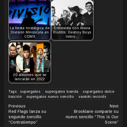
La fiesta nostálgica de
Entrevista con Alexia
División Minúscula en
Roditis: Destroy Boys
CDMX
listos…
20 álbumes que se
lanzarán en 2022
supergatos
supergatos banda
supergatos dulce
Tags:
traición
supergatos nuevo sencillo
vankiki records
Continue
Previous
Next
Red Flags lanza su
Brooklane comparte su
Reading
segundo sencillo
nuevo sencillo “This Is Our
“Contratiempo”
Scene”