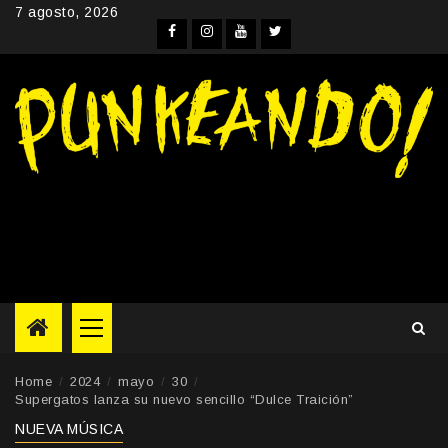
Skip
7 agosto, 2026
to
Facebook
Instagram
YouTube
Twitter
content
Primary
Menu
Home
2024
mayo
30
Supergatos lanza su nuevo sencillo “Dulce Traición”
NUEVA MÚSICA