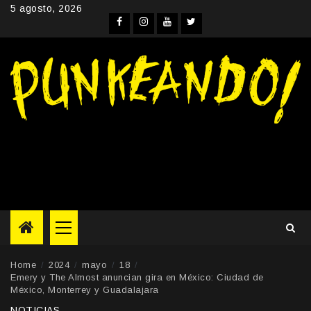
Skip
5 agosto, 2026
to
Facebook
Instagram
YouTube
Twitter
content
Primary
Menu
Home
2024
mayo
18
Emery y The Almost anuncian gira en México: Ciudad de
México, Monterrey y Guadalajara
NOTICIAS