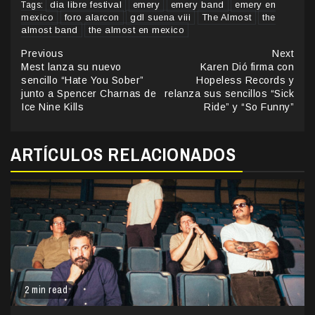
dia libre festival
emery
emery band
emery en
Tags:
mexico
foro alarcon
gdl suena viii
The Almost
the
almost band
the almost en mexico
Continue
Previous
Next
Mest lanza su nuevo
Karen Dió firma con
Reading
sencillo “Hate You Sober”
Hopeless Records y
junto a Spencer Charnas de
relanza sus sencillos “Sick
Ice Nine Kills
Ride” y “So Funny”
ARTÍCULOS RELACIONADOS
2 min read