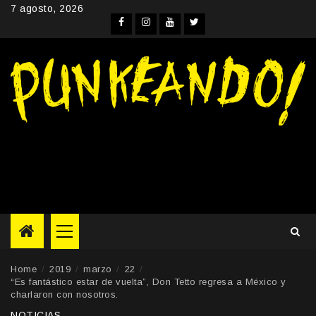
Skip
7 agosto, 2026
to
Facebook
Instagram
YouTube
Twitter
content
Primary
Menu
Home
2019
marzo
22
“Es fantástico estar de vuelta”, Don Tetto regresa a México y
charlaron con nosotros.
NOTICIAS