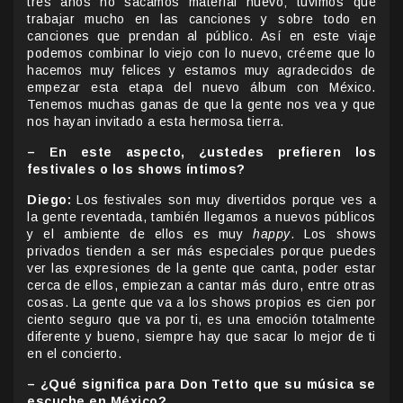
tres años no sacamos material nuevo; tuvimos que
trabajar mucho en las canciones y sobre todo en
canciones que prendan al público. Así en este viaje
podemos combinar lo viejo con lo nuevo, créeme que lo
hacemos muy felices y estamos muy agradecidos de
empezar esta etapa del nuevo álbum con México.
Tenemos muchas ganas de que la gente nos vea y que
nos hayan invitado a esta hermosa tierra.
– En este aspecto, ¿ustedes prefieren los
festivales o los shows íntimos?
Diego:
Los festivales son muy divertidos porque ves a
la gente reventada, también llegamos a nuevos públicos
y el ambiente de ellos es muy
happy
. Los shows
privados tienden a ser más especiales porque puedes
ver las expresiones de la gente que canta, poder estar
cerca de ellos, empiezan a cantar más duro, entre otras
cosas. La gente que va a los shows propios es cien por
ciento seguro que va por ti, es una emoción totalmente
diferente y bueno, siempre hay que sacar lo mejor de ti
en el concierto.
– ¿Qué significa para Don Tetto que su música se
escuche en México?