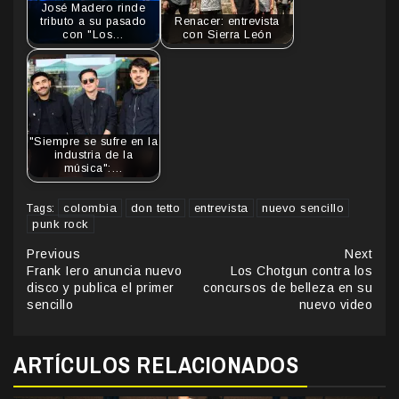
José Madero rinde
tributo a su pasado
Renacer: entrevista
con "Los…
con Sierra León
"Siempre se sufre en la
industria de la
música":…
colombia
don tetto
entrevista
nuevo sencillo
Tags:
punk rock
Continue
Previous
Next
Frank Iero anuncia nuevo
Los Chotgun contra los
Reading
disco y publica el primer
concursos de belleza en su
sencillo
nuevo video
ARTÍCULOS RELACIONADOS