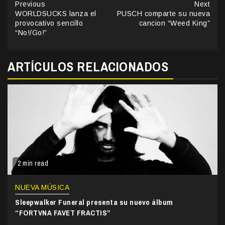
Continue
Previous
Next
WORLDSUCKS lanza el
PUSCH comparte su nueva
Reading
provocativo sencillo
cancion “Weed King”
“No!/Go!”
ARTÍCULOS RELACIONADOS
2 min read
NUEVA MÚSICA
Sleepwalker Funeral presenta su nuevo álbum
“FORTVNA FAVET FRACTIS”