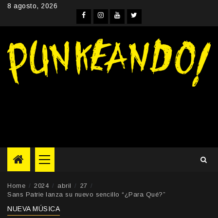
Skip
8 agosto, 2026
to
Facebook
Instagram
YouTube
Twitter
content
Primary
Menu
Home
2024
abril
27
Sans Patrie lanza su nuevo sencillo “¿Para Qué?”
NUEVA MÚSICA