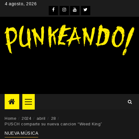
Skip
4 agosto, 2026
to
Facebook
Instagram
YouTube
Twitter
content
Primary
Menu
Home
2024
abril
28
PUSCH comparte su nueva cancion “Weed King”
NUEVA MÚSICA