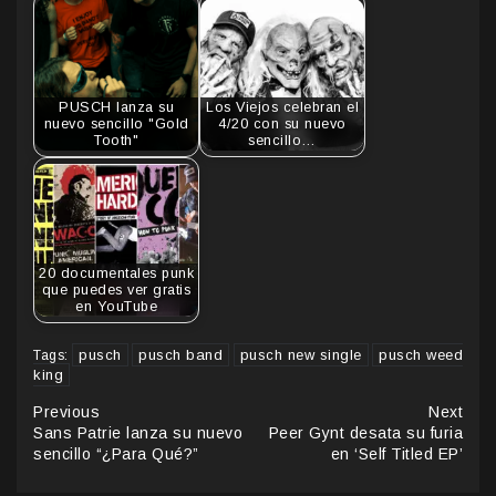
PUSCH lanza su
Los Viejos celebran el
nuevo sencillo "Gold
4/20 con su nuevo
Tooth"
sencillo…
20 documentales punk
que puedes ver gratis
en YouTube
pusch
pusch band
pusch new single
pusch weed
Tags:
king
Continue
Previous
Next
Sans Patrie lanza su nuevo
Peer Gynt desata su furia
Reading
sencillo “¿Para Qué?”
en ‘Self Titled EP’