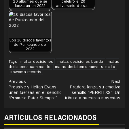
20 álbumes que se
celebró el 20
lanzarán en 2022
aniversario de su…
Los 10 discos favoritos
de Punkeando del
2022
malas decisiones
malas decisiones banda
malas
Tags:
decisiones caminando
malas decisiones nuevo sencillo
sowama records
Continue
Previous
Next
Pressive y Helian Evans
Pradera lanza su emotivo
Reading
unen fuerzas en el sencillo
sencillo “PERRITXS”: Un
“Prometo Estar Siempre”
tributo a nuestras mascotas
ARTÍCULOS RELACIONADOS