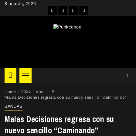
Skip
8 agosto, 2026
to
Facebook
Instagram
YouTube
Twitter
content
Primary
Menu
Home
2024
abril
15
Malas Decisiones regresa con su nuevo sencillo “Caminando”
BANDAS
Malas Decisiones regresa con su
nuevo sencillo “Caminando”