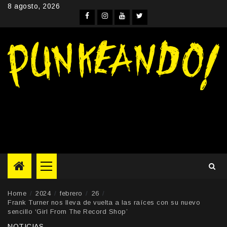
Skip
8 agosto, 2026
to
Facebook
Instagram
YouTube
Twitter
content
Primary
Menu
Home
2024
febrero
26
Frank Turner nos lleva de vuelta a las raíces con su nuevo
sencillo ‘Girl From The Record Shop’
NOTICIAS