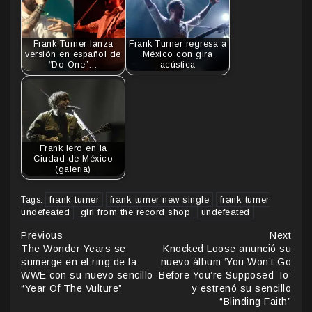
Frank Turner lanza
Frank Turner regresa a
versión en español de
México con gira
“Do One”…
acústica
Frank Iero en la
Ciudad de México
(galeria)
frank turner
frank turner new single
frank turner
Tags:
undefeated
girl from the record shop
undefeated
Continue
Previous
Next
The Wonder Years se
Knocked Loose anunció su
Reading
sumerge en el ring de la
nuevo álbum ‘You Won’t Go
WWE con su nuevo sencillo
Before You’re Supposed To’
“Year Of The Vulture”
y estrenó su sencillo
“Blinding Faith”