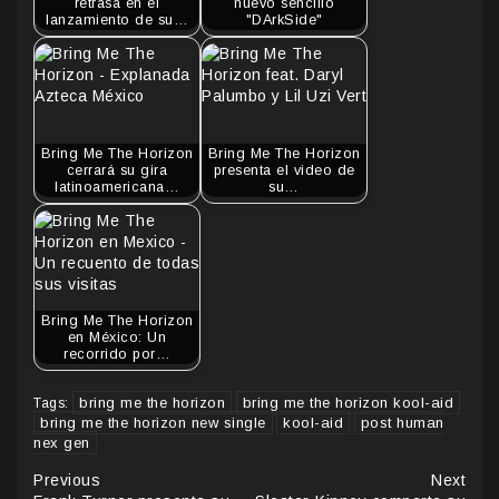
retrasa en el
nuevo sencillo
lanzamiento de su…
"DArkSide"
Bring Me The Horizon
Bring Me The Horizon
cerrará su gira
presenta el video de
latinoamericana…
su…
Bring Me The Horizon
en México: Un
recorrido por…
bring me the horizon
bring me the horizon kool-aid
Tags:
bring me the horizon new single
kool-aid
post human
nex gen
Continue
Previous
Next