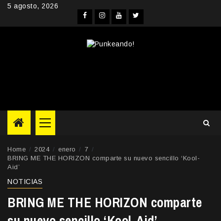
Skip
5 agosto, 2026
to
Facebook
Instagram
YouTube
Twitter
content
Primary
Menu
Home
2024
enero
7
BRING ME THE HORIZON comparte su nuevo sencillo ‘Kool-
Aid’
NOTICIAS
BRING ME THE HORIZON comparte
su nuevo sencillo ‘Kool-Aid’