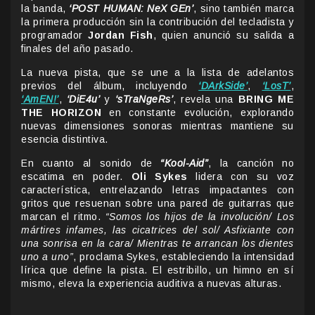
la banda,
‘POST HUMAN: NeX GEn’
, sino también marca
la primera producción sin la contribución del tecladista y
programador
Jordan Fish
, quien anunció su salida a
finales del año pasado.
La nueva pista, que se une a la lista de adelantos
previos del álbum, incluyendo
‘DArkSide’
,
‘LosT’
,
‘AmEN!’
,
‘DiE4u’
y
‘sTraNgeRs’
, revela una
BRING ME
THE HORIZON
en constante evolución, explorando
nuevas dimensiones sonoras mientras mantiene su
esencia distintiva.
En cuanto al sonido de
“Kool-Aid”
, la canción no
escatima en poder.
Oli Sykes
lidera con su voz
característica, entrelazando letras impactantes con
gritos que resuenan sobre una pared de guitarras que
marcan el ritmo.
“Somos los hijos de la involución/ Los
mártires infames, las cicatrices del sol/ Asfixiante con
una sonrisa en la cara/ Mientras te arrancan los dientes
uno a uno”
, proclama Sykes, estableciendo la intensidad
lírica que define la pista. El estribillo, un himno en sí
mismo, eleva la experiencia auditiva a nuevas alturas.