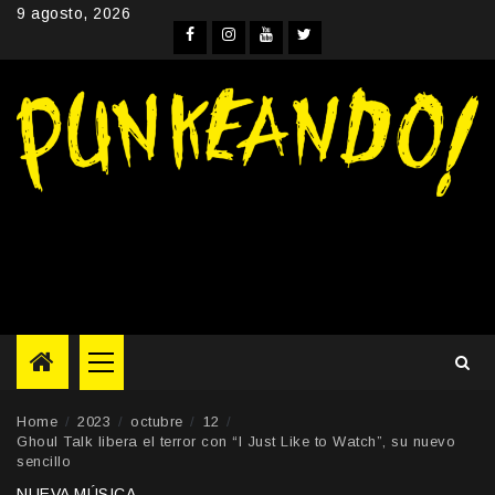
Skip
9 agosto, 2026
to
Facebook
Instagram
YouTube
Twitter
content
Primary
Menu
Home
2023
octubre
12
Ghoul Talk libera el terror con “I Just Like to Watch”, su nuevo
sencillo
NUEVA MÚSICA