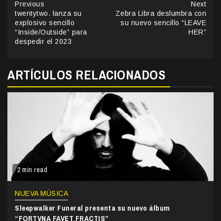
Continue
Previous
Next
twentytwo. lanza su
Zebra Libra deslumbra con
Reading
explosivo sencillo
su nuevo sencillo “LEAVE
“Inside/Outside” para
HER”
despedir el 2023
ARTÍCULOS RELACIONADOS
2 min read
NUEVA MÚSICA
Sleepwalker Funeral presenta su nuevo álbum
“FORTVNA FAVET FRACTIS”