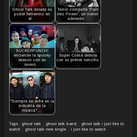
Ghoul Talk desata su
Terror comparte 'Pain
poder femenino en
Into Power', un nuevo
el…
adelanto…
SUCKERPUNCH!
enciende la spooky
Super Cobra debuta
season con su
con su primer sencillo,
nuevo…
…
"Siempre se sufre en la
industria de la
música":…
ghoul talk
ghoul talk band
ghoul talk i just like to
Tags:
watch
ghoul talk new single
i just like to watch