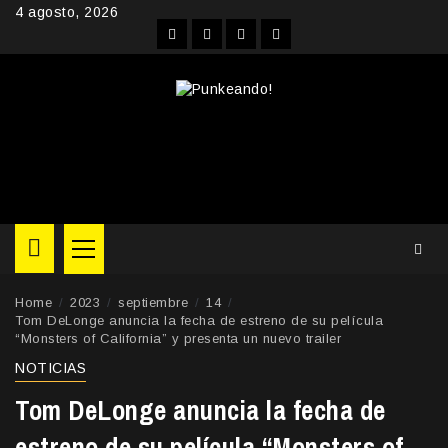
Skip
4 agosto, 2026
to
Facebook
Instagram
YouTube
Twitter
content
Primary
Menu
Home
2023
septiembre
14
Tom DeLonge anuncia la fecha de estreno de su película
“Monsters of California” y presenta un nuevo trailer
NOTICIAS
Tom DeLonge anuncia la fecha de
estreno de su película “Monsters of