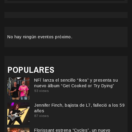
No hay ningún eventos próximo.
POPULARES
NFÏ lanza el sencillo “Ikea” y presenta su
nuevo álbum “Get Cooked or Try Dying”
93 views
Jennifer Finch, bajista de L7, falleció a los 59
años
87 views
Florissant estrena “Cycles”, un nuevo