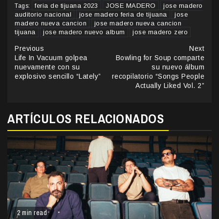
feria de tijuana 2023
JOSE MADERO
jose madero
Tags:
auditorio nacional
jose madero feria de tijuana
jose
madero nueva cancion
jose madero nueva cancion
tijuana
jose madero nuevo album
jose madero zero
Continue
Previous
Next
Life In Vacuum golpea
Bowling for Soup comparte
Reading
nuevamente con su
su nuevo álbum
explosivo sencillo “Lately”
recopilatorio “Songs People
Actually Liked Vol. 2”
ARTÍCULOS RELACIONADOS
2 min read