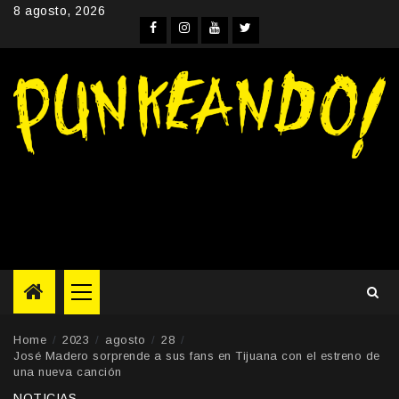
Skip
8 agosto, 2026
to
Facebook
Instagram
YouTube
Twitter
content
Primary
Menu
Home
2023
agosto
28
José Madero sorprende a sus fans en Tijuana con el estreno de
una nueva canción
NOTICIAS