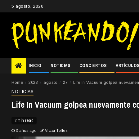
Skip
5 agosto, 2026
to
content
INICIO
NOTICIAS
CONCIERTOS
ARTÍCULO
Home
2023
agosto
27
Life In Vacuum golpea nuevament
NOTICIAS
Life In Vacuum golpea nuevamente con
2 min read
3 años ago
Victor Tellez