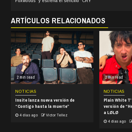
Reading
Foxwoods” y estrena el sencillo “CRY”
ARTÍCULOS RELACIONADOS
2 min read
2 min read
NOTICIAS
NOTICIAS
Insite lanza nueva versión de
Plain White T
“Contigo hasta la muerte”
versión de “He
a LØLØ
4 días ago
Victor Tellez
4 días ago