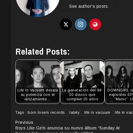
See author's posts
Related Posts:
Life In Vacuum desata
La generación del 94:
DOWNGIRL la
su potencia con el
10 discos que
explosivo EP
lanzamiento…
cumplen 25 años
'Manic': 
born losers records
lately
life in vacuum
life in va
Tags:
Continue
Previous
Boys Like Girls anuncia su nuevo álbum “Sunday At