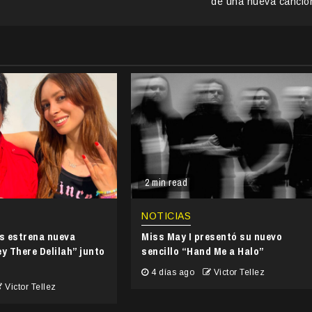
de una nueva canció
2 min read
NOTICIAS
’s estrena nueva
Miss May I presentó su nuevo
y There Delilah” junto
sencillo “Hand Me a Halo”
4 días ago
Victor Tellez
Victor Tellez