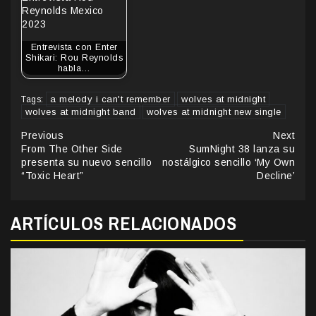
Entrevista con Enter
Shikari: Rou Reynolds
habla…
a melody i can't remember
wolves at midnight
Tags:
wolves at midnight band
wolves at midnight new single
Continue
Previous
Next
From The Other Side
SumNight 38 lanza su
Reading
presenta su nuevo sencillo
nostálgico sencillo ‘My Own
“Toxic Heart”
Decline’
ARTÍCULOS RELACIONADOS