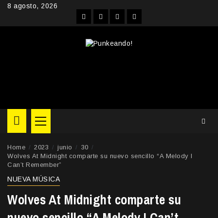
Skip
8 agosto, 2026
to
Facebook
Instagram
YouTube
Twitter
content
Primary
Menu
Home
2023
junio
30
Wolves At Midnight comparte su nuevo sencillo “A Melody I
Can’t Remember”
NUEVA MÚSICA
Wolves At Midnight comparte su
nuevo sencillo “A Melody I Can’t