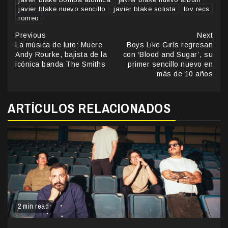
javier blake nuevo sencillo
javier blake solista
lov recs
romeo
Continue
Previous
Next
La música de luto: Muere
Boys Like Girls regresan
Reading
Andy Rourke, bajista de la
con ‘Blood and Sugar’, su
icónica banda The Smiths
primer sencillo nuevo en
más de 10 años
ARTÍCULOS RELACIONADOS
2 min read