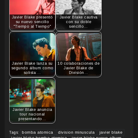
Javier Blake presentó
Javier Blake cautiva
su nuevo sencillo
con su doble
"Tiempo al Tiempo"
sencillo…
Javier Blake lanza su
10 colaboraciones de
segundo álbum como
Javier Blake de
solista:…
División…
Javier Blake anuncia
tour nacional
presentando…
bomba atomica
division minuscula
javier blake
Tags:
javier blake bomba atomica
javier blake nuevo album