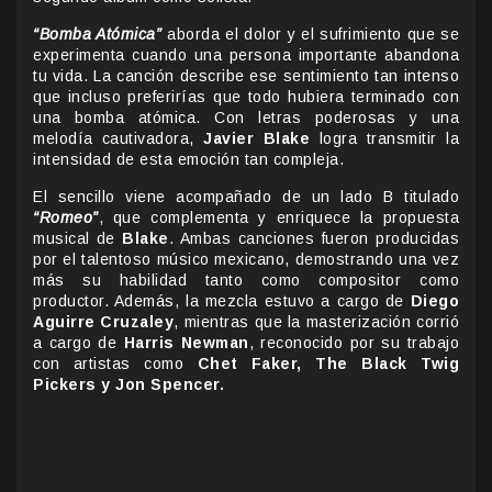
“Bomba Atómica”
aborda el dolor y el sufrimiento que se
experimenta cuando una persona importante abandona
tu vida. La canción describe ese sentimiento tan intenso
que incluso preferirías que todo hubiera terminado con
una bomba atómica. Con letras poderosas y una
melodía cautivadora,
Javier Blake
logra transmitir la
intensidad de esta emoción tan compleja.
El sencillo viene acompañado de un lado B titulado
“Romeo”
, que complementa y enriquece la propuesta
musical de
Blake
. Ambas canciones fueron producidas
por el talentoso músico mexicano, demostrando una vez
más su habilidad tanto como compositor como
productor. Además, la mezcla estuvo a cargo de
Diego
Aguirre Cruzaley
, mientras que la masterización corrió
a cargo de
Harris Newman
, reconocido por su trabajo
con artistas como
Chet Faker, The Black Twig
Pickers y Jon Spencer.