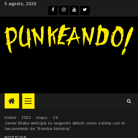
Skip
5 agosto, 2026
to
Facebook
Instagram
YouTube
Twitter
content
Primary
Menu
Home
2023
mayo
19
Javier Blake anticipa su segundo álbum como solista con el
lanzamiento de “Bomba Atómica”
NOTICIAS