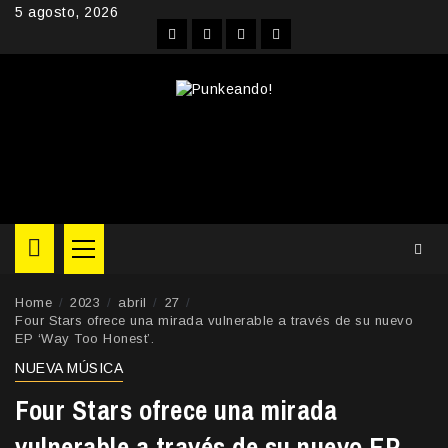
Skip
5 agosto, 2026
to
Facebook
Instagram
YouTube
Twitter
content
Primary
Menu
Home
2023
abril
27
Four Stars ofrece una mirada vulnerable a través de su nuevo
EP ‘Way Too Honest’.
NUEVA MÚSICA
Four Stars ofrece una mirada
vulnerable a través de su nuevo EP