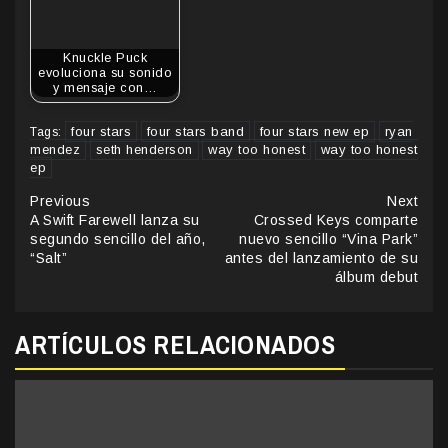
Knuckle Puck
evoluciona su sonido
y mensaje con…
four stars
four stars band
four stars new ep
ryan
Tags:
mendez
seth henderson
way too honest
way too honest
ep
Continue
Previous
Next
A Swift Farewell lanza su
Crossed Keys comparte
Reading
segundo sencillo del año,
nuevo sencillo “Vina Park”
“Salt”
antes del lanzamiento de su
álbum debut
ARTÍCULOS RELACIONADOS