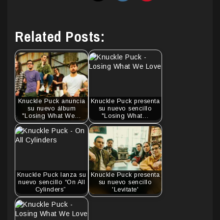
Related Posts:
Knuckle Puck anuncia
Knuckle Puck presenta
su nuevo álbum
su nuevo sencillo
"Losing What We…
"Losing What…
Knuckle Puck lanza su
Knuckle Puck presenta
nuevo sencillo “On All
su nuevo sencillo
Cylinders”
'Levitate'