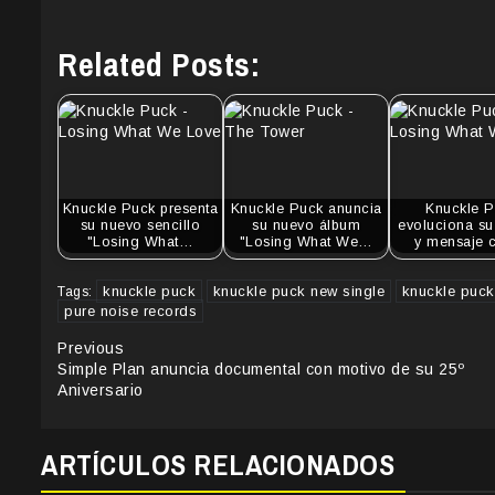
Related Posts:
Knuckle Puck presenta
Knuckle Puck anuncia
Knuckle P
su nuevo sencillo
su nuevo álbum
evoluciona su
"Losing What…
"Losing What We…
y mensaje
knuckle puck
knuckle puck new single
knuckle puck 
Tags:
pure noise records
Continue
Previous
Simple Plan anuncia documental con motivo de su 25º
Reading
Aniversario
ARTÍCULOS RELACIONADOS