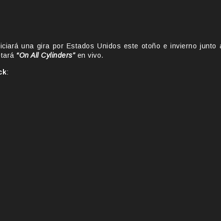
niciará una gira por Estados Unidos este otoño e invierno junto 
etará
“On All Cylinders”
en vivo.
ck
: