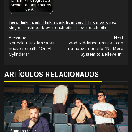
Linkin Park regresa a
México acompañados
de AFI
linkin park
linkin park from zero
linkin park new
Tags:
single
linkin park over each other
over each other
Continue
Previous
Next
Knuckle Puck lanza su
Good Riddance regresa con
Reading
nuevo sencillo “On All
su nuevo sencillo “No More
Cylinders”
System to Believe In”
ARTÍCULOS RELACIONADOS
2 min read