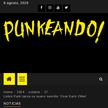
Skip
8 agosto, 2026
to
Facebook
Instagram
YouTube
Twitter
content
Primary
Menu
Home
2024
octubre
27
Linkin Park lanza su nuevo sencillo ‘Over Each Other’
NOTICIAS