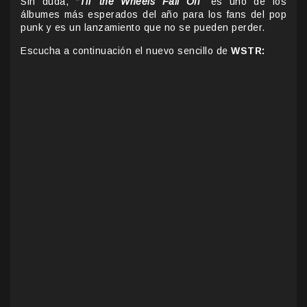
Sin duda,
“Til’ the Wheels Fall Off”
es uno de los
álbumes más esperados del año para los fans del pop
punk y es un lanzamiento que no se pueden perder.
Escucha a continuación el nuevo sencillo de
WSTR: