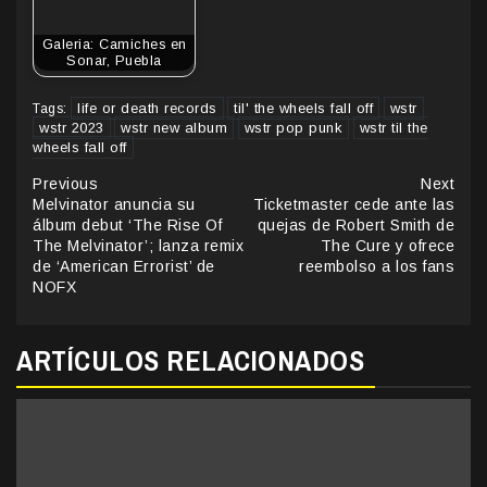
Galeria: Camiches en
Sonar, Puebla
life or death records
til' the wheels fall off
wstr
Tags:
wstr 2023
wstr new album
wstr pop punk
wstr til the
wheels fall off
Continue
Previous
Next
Melvinator anuncia su
Ticketmaster cede ante las
Reading
álbum debut ‘The Rise Of
quejas de Robert Smith de
The Melvinator’; lanza remix
The Cure y ofrece
de ‘American Errorist’ de
reembolso a los fans
NOFX
ARTÍCULOS RELACIONADOS