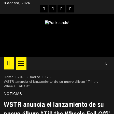
Skip
8 agosto, 2026
to
Facebook
Instagram
YouTube
Twitter
content
Primary
Menu
Home
2023
marzo
17
WSTR anuncia el lanzamiento de su nuevo álbum “Til’ the
Wheels Fall Off”
NOTICIAS
WSTR anuncia el lanzamiento de su
nuevo álbum “Til’ the Wheels Fall Off”