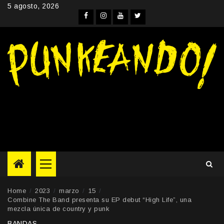
Skip
5 agosto, 2026
to
Facebook
Instagram
YouTube
Twitter
content
Primary
Menu
Home
2023
marzo
15
Combine The Band presenta su EP debut “High Life”, una
mezcla única de country y punk
BANDAS