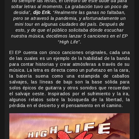
no siempre las letras, el cerebro de este dude da para
soltar letras al momento. La grabación tuvo un poco de
desidia”,
dijo Erik.
“Realmente las ganas no faltaban,
pero se atravesó la pandemia, y afortunadamente un
mini tour en algunas ciudades del país. Después de
esto, y de que el público solicitaba dónde escuchar
nuestra música, decidimos lanzar 5 canciones en el EP
“High Life”.
El EP cuenta con cinco canciones originales, cada una
de las cuales es un ejemplo de la habilidad de la banda
para contar historias y crear atmósferas a través de su
música. La letra es directa como un puñetazo en la cara,
la batería suena como una estampida de caballos
salvajes, las líneas de bajo son la base sólida para
solos épicos de guitarra y otros sonidos que recuerdan
el salvaje oeste. Inspirados por el sufrimiento y la ira,
algunos relatos sobre la búsqueda de la libertad, la
pérdida en el desierto y el pensamiento en el camino.