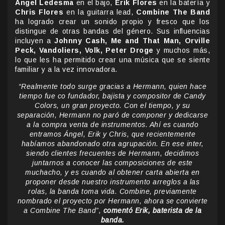
Ángel Ledesma
en el bajo,
Erik Flores
en la batería y
Chris Flores
en la guitarra lead,
Combine The Band
ha logrado crear un sonido propio y fresco que los
distingue de otras bandas del género. Sus influencias
incluyen a
Johnny Cash, Me and That Man, Orville
Peck, Vandoliers, Volk, Peter Droge
y muchos más,
lo que les ha permitido crear una música que se siente
familiar y a la vez innovadora.
“Realmente todo surge gracias a Hermann, quien hace
tiempo fue co fundador, bajista y compositor de Candy
Colors, un gran proyecto. Con el tiempo, y su
separación, Hermann no paró de componer y dedicarse
a la compra venta de instrumentos. Ahí es cuando
entramos Ángel, Erik y Chris, que recientemente
habíamos abandonado otra agrupación. En ese inter,
siendo
clientes frecuentes de Hermann, decidimos
juntarnos a conocer las composiciones de este
muchacho, y es cuando al obtener carta abierta en
proponer desde nuestro instrumento arreglos a las
rolas, la banda toma vida. Combine, previamente
nombrado el proyecto por Hermann, ahora se convierte
a Combine The Band”,
comentó Erik, baterista de la
banda.