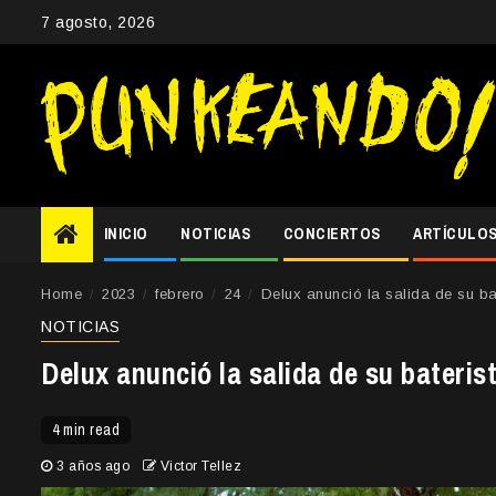
Skip
7 agosto, 2026
to
content
INICIO
NOTICIAS
CONCIERTOS
ARTÍCULO
Home
2023
febrero
24
Delux anunció la salida de su b
NOTICIAS
Delux anunció la salida de su bateri
4 min read
3 años ago
Victor Tellez