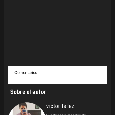
Comentarios
Sobre el autor
victor tellez