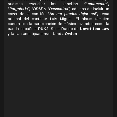
pudimos escuchar los sencillos
“Lentamente”,
“Purgatorio”, “DDM”
y
“Descontrol”,
además de incluir un
cover de la canción
“No me puedes dejar asi”,
tema
original del cantante Luis Miguel. El álbum también
cuenta con la participación de músico invitados como la
banda española
PUK2
, Scott Russo de
Unwrittem Law
y la cantante tijuanense,
Linda Owlen