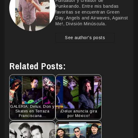
Fundador y creador de
Punkeando. Entre mis bandas
favoritas se encuentran Green
Day, Angels and Airwaves, Against
Me!, División Minúscula.
See author's posts
Related Posts:
GALERIA: Delux, Don y
Skates en Terraza
¡Delux anuncia gira
Franciscana…
por México!