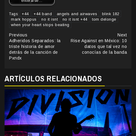
enterarse…
+44
+44 band
angels and airwaves
blink 182
Tags:
mark hoppus
no it isnt
no it isnt +44
tom delonge
when your heart stops beating
Continue
Previous
Next
Adheridos Separados: la
Rise Against en México: 10
Reading
triste historia de amor
datos que tal vez no
detrás de la canción de
conocías de la banda
Pxndx
ARTÍCULOS RELACIONADOS