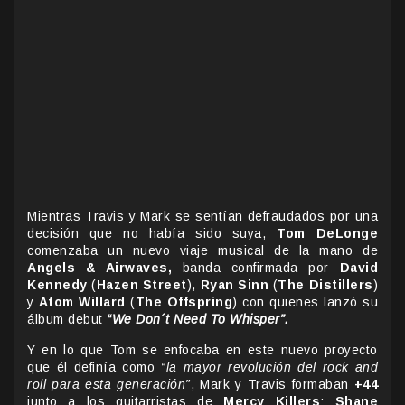
Mientras Travis y Mark se sentían defraudados por una
decisión que no había sido suya,
Tom DeLonge
comenzaba un nuevo viaje musical de la mano de
Angels & Airwaves,
banda confirmada por
David
Kennedy
(
Hazen Street
),
Ryan Sinn
(
The Distillers
)
y
Atom Willard
(
The Offspring
) con quienes lanzó su
álbum debut
“We Don´t Need To Whisper”.
Y en lo que Tom se enfocaba en este nuevo proyecto
que él definía como
“la mayor revolución del rock and
roll para esta generación”
, Mark y Travis formaban
+44
junto a los guitarristas de
Mercy Killers
:
Shane