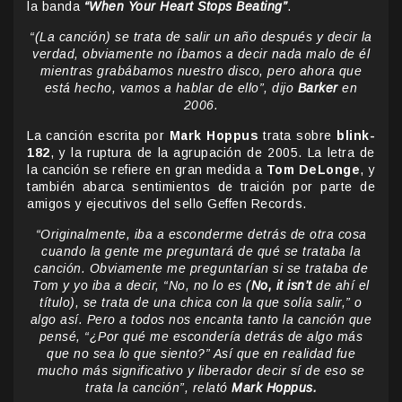
la banda
“When Your Heart Stops Beating”
.
“(La canción) se trata de salir un año después y decir la
verdad, obviamente no íbamos a decir nada malo de él
mientras grabábamos nuestro disco, pero ahora que
está hecho, vamos a hablar de ello”, dijo
Barker
en
2006.
La canción escrita por
Mark Hoppus
trata sobre
blink-
182
, y la ruptura de la agrupación de 2005. La letra de
la canción se refiere en gran medida a
Tom DeLonge
, y
también abarca sentimientos de traición por parte de
amigos y ejecutivos del sello Geffen Records.
“Originalmente, iba a esconderme detrás de otra cosa
cuando la gente me preguntará de qué se trataba la
canción. Obviamente me preguntarían si se trataba de
Tom y yo iba a decir, “No, no lo es (
No, it isn’t
de ahí el
título), se trata de una chica con la que solía salir,” o
algo así. Pero a todos nos encanta tanto la canción que
pensé, “¿Por qué me escondería detrás de algo más
que no sea lo que siento?” Así que en realidad fue
mucho más significativo y liberador decir sí de eso se
trata la canción”, relató
Mark Hoppus.