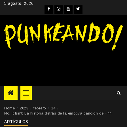
Skip
5 agosto, 2026
to
Facebook
Instagram
YouTube
Twitter
content
Primary
Menu
Home
2023
febrero
14
No, It Isn’t: La historia detrás de la emotiva canción de +44
ARTÍCULOS