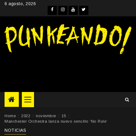
Skip
6 agosto, 2026
to
Facebook
Instagram
YouTube
Twitter
content
Primary
Menu
Home
2022
noviembre
15
Manchester Orchestra lanza nuevo sencillo ‘No Rule’
NOTICIAS