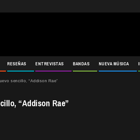
RESEÑAS
ENTREVISTAS
BANDAS
NUEVA MÚSICA
uevo sencillo, “Addison Rae”
cillo, “Addison Rae”