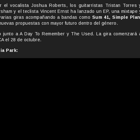
el vocalista Joshua Roberts, los guitarristas Tristan Torres 
orsham y el teclista Vincent Ernst ha lanzado un EP, una mixtape 
o varias giras acompañando a bandas como
Sum 41, Simple Plan
 nuevas propuestas con mayor futuro dentro del género.
ño junto a A Day To Remember y The Used. La gira comenzará 
CA el 28 de octubre.
ia Park: