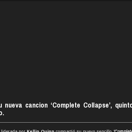
u nueva cancion ‘Complete Collapse’, quint
o.
 liderada por
Kellin Quinn
compartió su nuevo sencillo
‘Complet