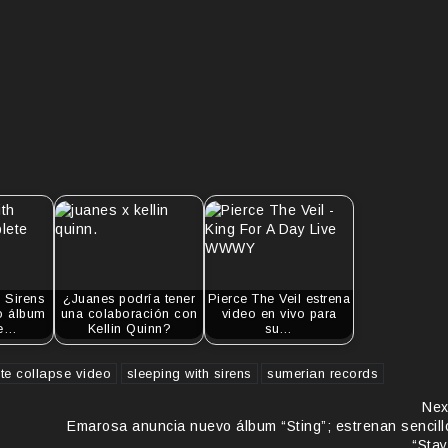
 Sirens
¿Juanes podría tener
Pierce The Veil estrena
o álbum
una colaboración con
video en vivo para
te…
Kellin Quinn?
su…
te collapse video
sleeping with sirens
sumerian records
Nex
Emarosa anuncia nuevo álbum “Sting”; estrenan sencill
“Stay