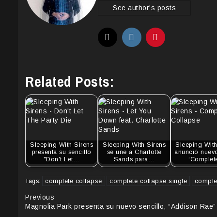
See author's posts
Related Posts:
Sleeping With Sirens
Sleeping With Sirens
Sleeping With
presenta su sencillo
se une a Charlotte
anunció nuev
"Don't Let…
Sands para…
‘Comple
complete collapse
complete collapse single
comple
Tags:
Continue
Previous
Magnolia Park presenta su nuevo sencillo, “Addison Rae”
Reading