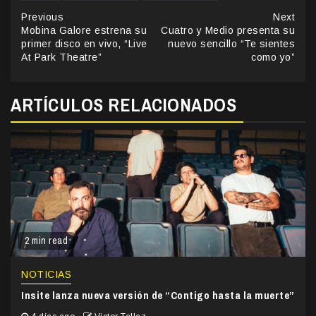
Continue
Previous
Next
Mobina Galore estrena su
Cuatro y Medio presenta su
Reading
primer disco en vivo, “Live
nuevo sencillo “Te sientes
At Park Theatre”
como yo”
ARTÍCULOS RELACIONADOS
2 min read
NOTICIAS
Insite lanza nueva versión de “Contigo hasta la muerte”