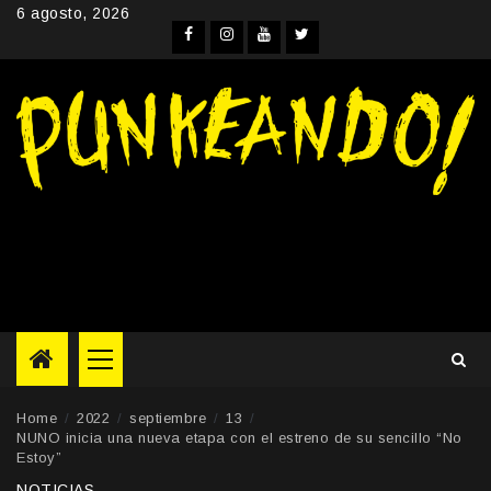
Skip
6 agosto, 2026
to
Facebook
Instagram
YouTube
Twitter
content
Primary
Menu
Home
2022
septiembre
13
NUNO inicia una nueva etapa con el estreno de su sencillo “No
Estoy”
NOTICIAS