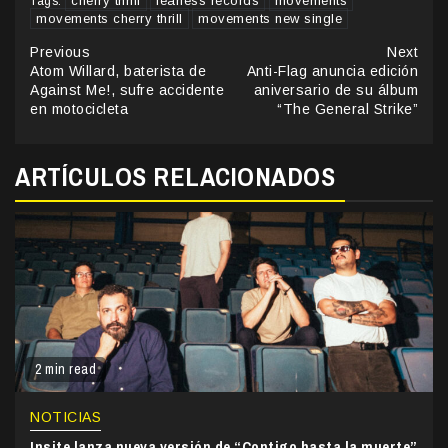
cherry thrill
fearless records
movements
Tags:
movements cherry thrill
movements new single
Continue
Previous
Next
Atom Willard, baterista de
Anti-Flag anuncia edición
Reading
Against Me!, sufre accidente
aniversario de su álbum
en motocicleta
“The General Strike”
ARTÍCULOS RELACIONADOS
2 min read
NOTICIAS
Insite lanza nueva versión de “Contigo hasta la muerte”