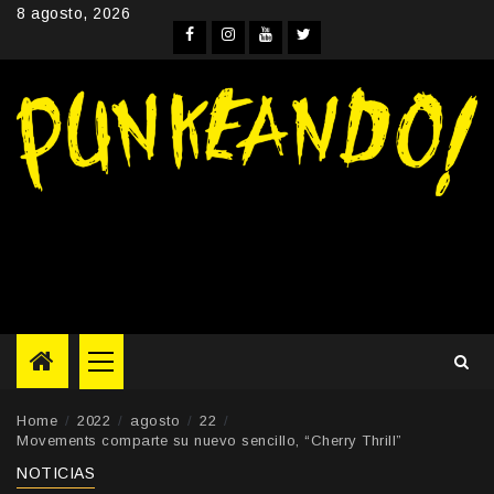
Skip
8 agosto, 2026
to
Facebook
Instagram
YouTube
Twitter
content
Primary
Menu
Home
2022
agosto
22
Movements comparte su nuevo sencillo, “Cherry Thrill”
NOTICIAS