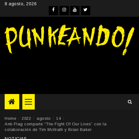
Skip
8 agosto, 2026
to
Facebook
Instagram
YouTube
Twitter
content
Primary
Menu
Home
2022
agosto
14
Anti-Flag comparte “The Fight Of Our Lives” con la
colaboración de Tim McIlrath y Brian Baker
NOTICIAS