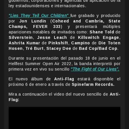
gobiernos, corporaciones y agencias de aplicación de la
ley estadounidenses e internacionales.
“Lies They Tell Our Children”
fue grabado y producido
por
Jon Lundin
(
Coheed and Cambria, State
Champs, FEVER 333
) y presentará múltiples
apariciones notables de invitados como:
Shane Told
de
Silverstein
,
Jesse Leach
de
Killswitch Engage
,
Ashrita Kumar
de
Pinkshift
,
Campino
de
Die Toten
Hosen
,
Tré Burt
,
Stacey Dee
de
Bad Cop/Bad Cop
.
Durante su presentación del pasado 18 de junio en el
Hellfest Summer Open Air 2022, la banda interpretó por
primera vez en vivo su sencillo
“The Fight of Our Lives”.
El nuevo álbum de
Anti-Flag
estará disponible el
próximo 6 de enero a través de
Spinefarm Records.
Mira a continuación el video del nuevo sencillo de
Anti-
Flag: