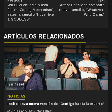
Continue
Previous
Next
WILLOW anuncia nuevo
Armor For Sleep comparte
Reading
álbum ‘Coping Mechanism’;
nuevo sencillo, “Whatever,
estrena sencillo “hover like
Who Cares”
a GODDESS”
ARTÍCULOS RELACIONADOS
2 min read
NOTICIAS
Insite lanza nueva versión de “Contigo hasta la muerte”
7 días ago
Victor Tellez