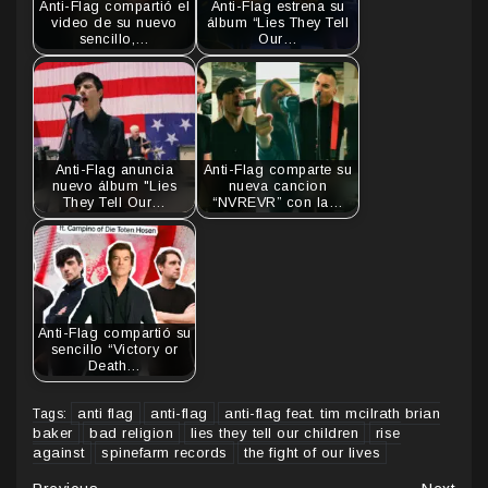
Anti-Flag compartió el
Anti-Flag estrena su
video de su nuevo
álbum “Lies They Tell
sencillo,…
Our…
Anti-Flag anuncia
Anti-Flag comparte su
nuevo álbum "Lies
nueva cancion
They Tell Our…
“NVREVR” con la…
Anti-Flag compartió su
sencillo “Victory or
Death…
anti flag
anti-flag
anti-flag feat. tim mcilrath brian
Tags:
baker
bad religion
lies they tell our children
rise
against
spinefarm records
the fight of our lives