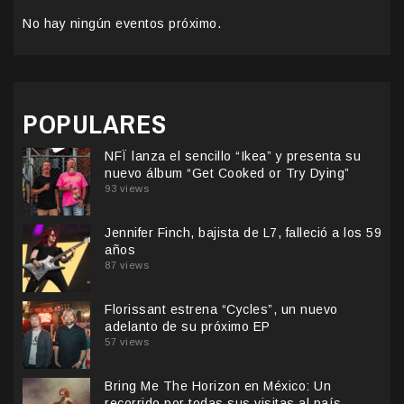
No hay ningún eventos próximo.
POPULARES
NFÏ lanza el sencillo “Ikea” y presenta su
nuevo álbum “Get Cooked or Try Dying”
93 views
Jennifer Finch, bajista de L7, falleció a los 59
años
87 views
Florissant estrena “Cycles”, un nuevo
adelanto de su próximo EP
57 views
Bring Me The Horizon en México: Un
recorrido por todas sus visitas al país